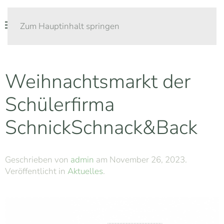
Zum Hauptinhalt springen
Weihnachtsmarkt der
Schülerfirma
SchnickSchnack&Back
Geschrieben von
admin
am
November 26, 2023
.
Veröffentlicht in
Aktuelles
.