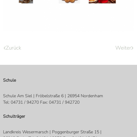
Zurück
Weiter
Schule
Schule Am Siel | Fröbelstraße 6 | 26954 Nordenham
Tel: 04731 / 94270 Fax: 04731 / 942720
Schulträger
Landkreis Wesermarsch | Poggenburger Straße 15 |