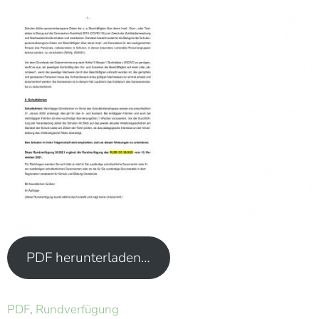
PDF herunterladen…
PDF
,
Rundverfügung