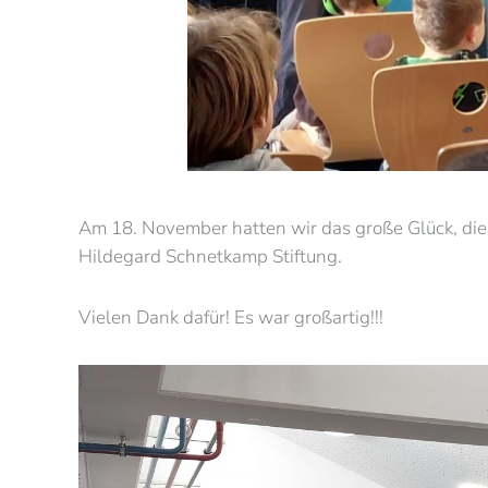
Am 18. November hatten wir das große Glück, die „
Hildegard Schnetkamp Stiftung.
Vielen Dank dafür! Es war großartig!!!