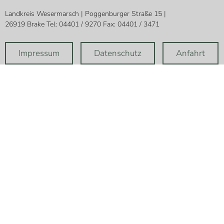
Landkreis Wesermarsch | Poggenburger Straße 15 |
26919 Brake Tel: 04401 / 9270 Fax: 04401 / 3471
Impressum
Datenschutz
Anfahrt